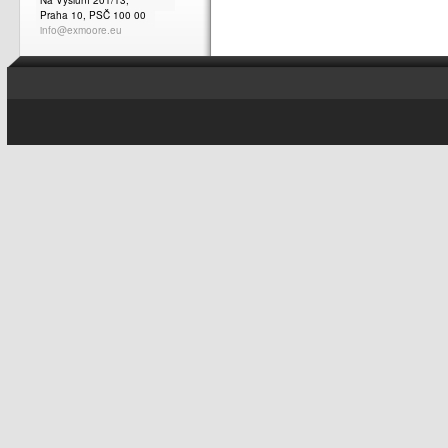
Na Výsluní 201/13,
Praha 10, PSČ 100 00
info@exmoore.eu