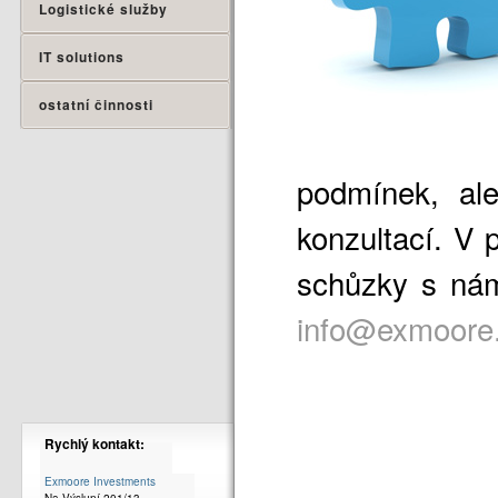
Logistické služby
IT solutions
ostatní činnosti
podmínek, ale
konzultací. V 
schůzky s nám
info@exmoore
Rychlý kontakt:
Exmoore Investments